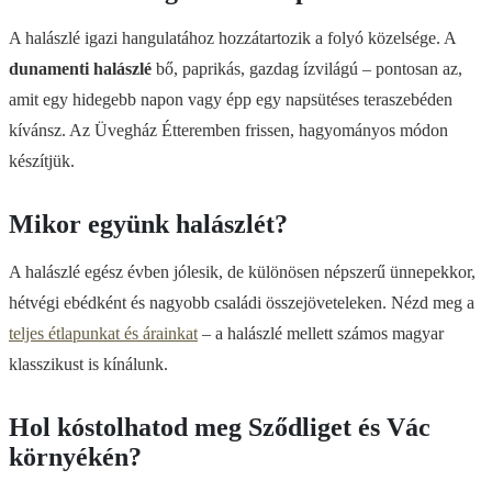
A halászlé igazi hangulatához hozzátartozik a folyó közelsége. A
dunamenti halászlé
bő, paprikás, gazdag ízvilágú – pontosan az,
amit egy hidegebb napon vagy épp egy napsütéses teraszebéden
kívánsz. Az Üvegház Étteremben frissen, hagyományos módon
készítjük.
Mikor együnk halászlét?
A halászlé egész évben jólesik, de különösen népszerű ünnepekkor,
hétvégi ebédként és nagyobb családi összejöveteleken. Nézd meg a
teljes étlapunkat és árainkat
– a halászlé mellett számos magyar
klasszikust is kínálunk.
Hol kóstolhatod meg Sződliget és Vác
környékén?