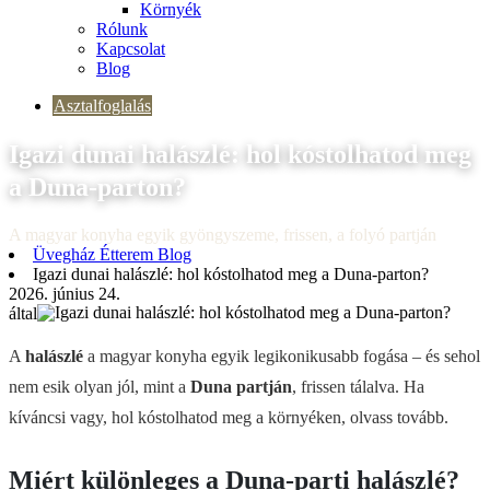
Környék
Rólunk
Kapcsolat
Blog
Asztalfoglalás
Igazi dunai halászlé: hol kóstolhatod meg
a Duna-parton?
A magyar konyha egyik gyöngyszeme, frissen, a folyó partján
Üvegház Étterem Blog
Igazi dunai halászlé: hol kóstolhatod meg a Duna-parton?
2026. június 24.
által
A
halászlé
a magyar konyha egyik legikonikusabb fogása – és sehol
nem esik olyan jól, mint a
Duna partján
, frissen tálalva. Ha
kíváncsi vagy, hol kóstolhatod meg a környéken, olvass tovább.
Miért különleges a Duna-parti halászlé?