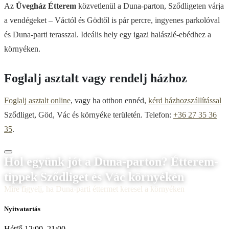
Az
Üvegház Étterem
közvetlenül a Duna-parton, Sződligeten várja
a vendégeket – Váctól és Gödtől is pár percre, ingyenes parkolóval
és Duna-parti terasszal. Ideális hely egy igazi halászlé-ebédhez a
környéken.
Foglalj asztalt vagy rendelj házhoz
Foglalj asztalt online
, vagy ha otthon ennéd,
kérd házhozszállítással
Sződliget, Göd, Vác és környéke területén. Telefon:
+36 27 35 36
35
.
Hol együnk jót a Duna-parton? Étterem-
tippek Sződliget és Vác környékén
Mire figyelj, ha Duna-parti éttermet keresel a környéken
Nyitvatartás
Hétfő 12:00–21:00