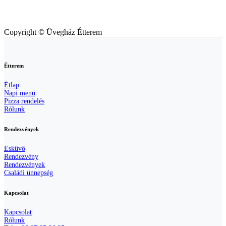
Copyright © Üvegház Étterem
Étterem
Étlap
Napi menü
Pizza rendelés
Rólunk
Rendezvények
Esküvő
Rendezvény
Rendezvények
Családi ünnepség
Kapcsolat
Kapcsolat
Rólunk