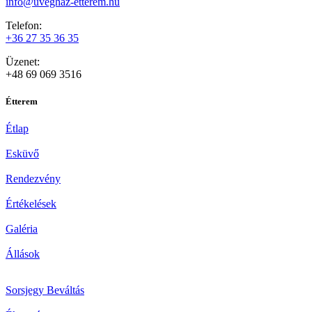
info@uveghaz-etterem.hu
Telefon:
+36 27 35 36 35
Üzenet:
+48 69 069 3516
Étterem
Étlap
Esküvő
Rendezvény
Értékelések
Galéria
Állások
Sorsjegy Beváltás