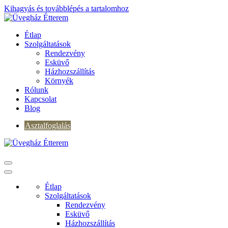
Kihagyás és továbblépés a tartalomhoz
Étlap
Szolgáltatások
Rendezvény
Esküvő
Házhozszállítás
Környék
Rólunk
Kapcsolat
Blog
Asztalfoglalás
Étlap
Szolgáltatások
Rendezvény
Esküvő
Házhozszállítás