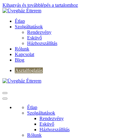
Kihagyás és továbblépés a tartalomhoz
Étlap
Szolgáltatások
Rendezvény
Esküvő
Házhozszállítás
Rólunk
Kapcsolat
Blog
Asztalfoglalás
Étlap
Szolgáltatások
Rendezvény
Esküvő
Házhozszállítás
Rólunk