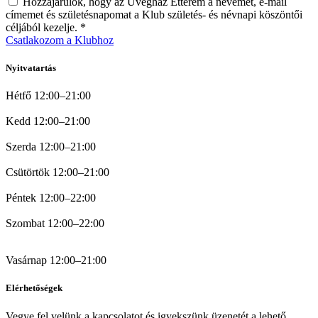
Hozzájárulok, hogy az Üvegház Étterem a nevemet, e-mail
címemet és születésnapomat a Klub születés- és névnapi köszöntői
céljából kezelje. *
Csatlakozom a Klubhoz
Nyitvatartás
Hétfő 12:00–21:00
Kedd 12:00–21:00
Szerda 12:00–21:00
Csütörtök 12:00–21:00
Péntek 12:00–22:00
Szombat 12:00–22:00
Vasárnap 12:00–21:00
Elérhetőségek
Vegye fel velünk a kapcsolatot és igyekszünk üzenetét a lehető