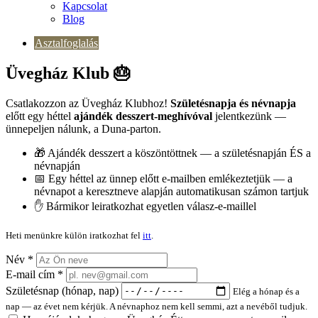
Kapcsolat
Blog
Asztalfoglalás
Üvegház Klub 🎂
Csatlakozzon az Üvegház Klubhoz!
Születésnapja és névnapja
előtt egy héttel
ajándék desszert-meghívóval
jelentkezünk —
ünnepeljen nálunk, a Duna-parton.
🎁 Ajándék desszert a köszöntöttnek — a születésnapján ÉS a
névnapján
📅 Egy héttel az ünnep előtt e-mailben emlékeztetjük — a
névnapot a keresztneve alapján automatikusan számon tartjuk
✋ Bármikor leiratkozhat egyetlen válasz-e-maillel
Heti menünkre külön iratkozhat fel
itt
.
Név
*
E-mail cím
*
Születésnap (hónap, nap)
Elég a hónap és a
nap — az évet nem kérjük. A névnaphoz nem kell semmi, azt a nevéből tudjuk.