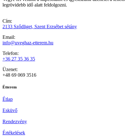
legrövidebb idő alatt feldolgozni.
Cím:
2133 Sződliget, Szent Erzsébet sétány
Email:
info@uveghaz-etterem.hu
Telefon:
+36 27 35 36 35
Üzenet:
+48 69 069 3516
Étterem
Étlap
Esküvő
Rendezvény
Értékelések