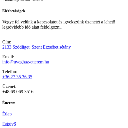
Elérhetőségek
Vegye fel velünk a kapcsolatot és igyekszünk üzenetét a lehető
legrövidebb idő alatt feldolgozni.
Cím:
2133 Sződliget, Szent Erzsébet sétány
Email:
info@uveghaz-etterem.hu
Telefon:
+36 27 35 36 35
Üzenet:
+48 69 069 3516
Étterem
Étlap
Esküvő