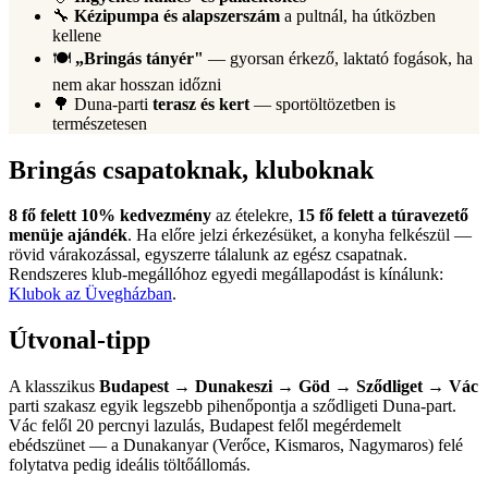
🔧
Kézipumpa és alapszerszám
a pultnál, ha útközben
kellene
🍽️
„Bringás tányér"
— gyorsan érkező, laktató fogások, ha
nem akar hosszan időzni
🌳 Duna-parti
terasz és kert
— sportöltözetben is
természetesen
Bringás csapatoknak, kluboknak
8 fő felett 10% kedvezmény
az ételekre,
15 fő felett a túravezető
menüje ajándék
. Ha előre jelzi érkezésüket, a konyha felkészül —
rövid várakozással, egyszerre tálalunk az egész csapatnak.
Rendszeres klub-megállóhoz egyedi megállapodást is kínálunk:
Klubok az Üvegházban
.
Útvonal-tipp
A klasszikus
Budapest → Dunakeszi → Göd → Sződliget → Vác
parti szakasz egyik legszebb pihenőpontja a sződligeti Duna-part.
Vác felől 20 percnyi lazulás, Budapest felől megérdemelt
ebédszünet — a Dunakanyar (Verőce, Kismaros, Nagymaros) felé
folytatva pedig ideális töltőállomás.