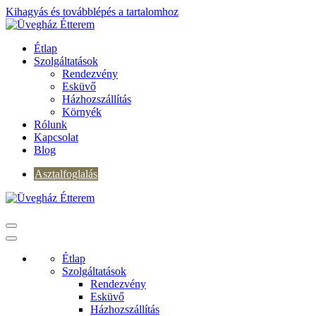
Kihagyás és továbblépés a tartalomhoz
Étlap
Szolgáltatások
Rendezvény
Esküvő
Házhozszállítás
Környék
Rólunk
Kapcsolat
Blog
Asztalfoglalás
Étlap
Szolgáltatások
Rendezvény
Esküvő
Házhozszállítás