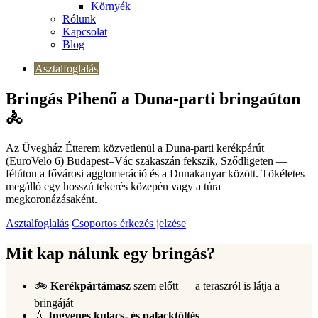
Környék
Rólunk
Kapcsolat
Blog
Asztalfoglalás
Bringás Pihenő a Duna-parti bringaúton
🚴
Az Üvegház Étterem közvetlenül a Duna-parti kerékpárút
(EuroVelo 6) Budapest–Vác szakaszán fekszik, Sződligeten —
félúton a fővárosi agglomeráció és a Dunakanyar között. Tökéletes
megálló egy hosszú tekerés közepén vagy a túra
megkoronázásaként.
Asztalfoglalás
Csoportos érkezés jelzése
Mit kap nálunk egy bringás?
🚲
Kerékpártámasz
szem előtt — a teraszról is látja a
bringáját
💧
Ingyenes kulacs- és palacktöltés