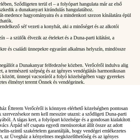
ében, Sződligeten terül el – a folyópart hangulata már az első
leszkedik a dunakanyari kirándulás hangulatához.
át-medence hagyományaira és a mindenkori szezon kínálatára épül
thatók.
endelkező séf vezeti a konyhát, aki a minőséget és az alkotói
 – a szülők élvezik az ételeket és a Duna-parti kilátást, a
re és családi ünnepekre egyaránt alkalmas helyszín, mindössze
gállót a Dunakanyar felfedezése közben. Verőcéről indulva alig
et, a természeti szépség és az igényes vendéglátás harmonikusan
k között, ünnepi vacsoráról a folyó közelségében vagy gyerekes
etes élményt teremt Önnek és vendégeinek.
ház Étterem Verőcéről is könnyen elérhető közelségben pontosan
szervezésekor nem kell messzire utazni: a sződligeti Duna-parti
ából. A tágas kert, a folyópart közelsége és a gondosan kialakított
ács Árpád séf csapata egyedi menüsorokat állít össze az adott
elin-szintű szakértelem garantálják, hogy vendégei emlékezetes
t, az Üvegház a kényelmes megközelíthetőség és az igényes