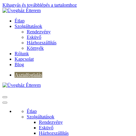
Kihagyás és továbblépés a tartalomhoz
Étlap
Szolgáltatások
Rendezvény
Esküvő
Házhozszállítás
Környék
Rólunk
Kapcsolat
Blog
Asztalfoglalás
Étlap
Szolgáltatások
Rendezvény
Esküvő
Házhozszállítás