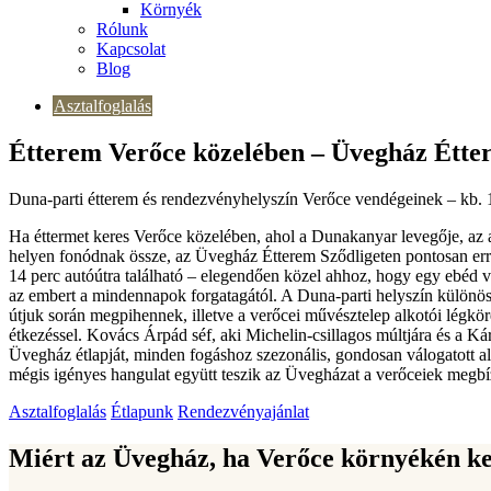
Környék
Rólunk
Kapcsolat
Blog
Asztalfoglalás
Étterem Verőce közelében – Üvegház Étte
Duna-parti étterem és rendezvényhelyszín Verőce vendégeinek – kb. 
Ha éttermet keres Verőce közelében, ahol a Dunakanyar levegője, az a
helyen fonódnak össze, az Üvegház Étterem Sződligeten pontosan erre 
14 perc autóútra található – elegendően közel ahhoz, hogy egy ebéd v
az embert a mindennapok forgatagától. A Duna-parti helyszín külön
útjuk során megpihennek, illetve a verőcei művésztelep alkotói légkör
étkezéssel. Kovács Árpád séf, aki Michelin-csillagos múltjára és a K
Üvegház étlapját, minden fogáshoz szezonális, gondosan válogatott al
mégis igényes hangulat együtt teszik az Üvegházat a verőceiek megbízh
Asztalfoglalás
Étlapunk
Rendezvényajánlat
Miért az Üvegház, ha Verőce környékén ke