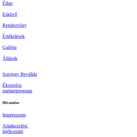
Étlap
Esküvő
Rendezvény
Értékelések
Galéria
Állások
Sorsjegy Beváltás
Ékszerész
partnerprogram
Hivatalos
Impresszum
Adatkezelési
tájékoztató