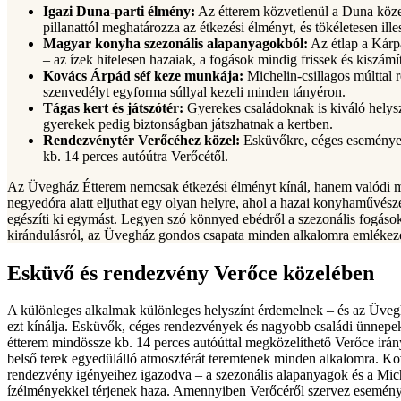
Igazi Duna-parti élmény:
Az étterem közvetlenül a Duna közel
pillanattól meghatározza az étkezési élményt, és tökéletesen il
Magyar konyha szezonális alapanyagokból:
Az étlap a Kárp
– az ízek hitelesen hazaiak, a fogások mindig frissek és kiszámí
Kovács Árpád séf keze munkája:
Michelin-csillagos múlttal r
szenvedélyt egyforma súllyal kezeli minden tányéron.
Tágas kert és játszótér:
Gyerekes családoknak is kiváló helyszín
gyerekek pedig biztonságban játszhatnak a kertben.
Rendezvénytér Verőcéhez közel:
Esküvőkre, céges események
kb. 14 perces autóútra Verőcétől.
Az Üvegház Étterem nemcsak étkezési élményt kínál, hanem valódi me
negyedóra alatt eljuthat egy olyan helyre, ahol a hazai konyhaművész
egészíti ki egymást. Legyen szó könnyed ebédről a szezonális fogáso
kirándulásról, az Üvegház gondos csapata minden alkalomra emlékez
Esküvő és rendezvény Verőce közelében
A különleges alkalmak különleges helyszínt érdemelnek – és az Üveg
ezt kínálja. Esküvők, céges rendezvények és nagyobb családi ünnepek 
étterem mindössze kb. 14 perces autóúttal megközelíthető Verőce irány
belső terek egyedülálló atmoszférát teremtenek minden alkalomra. Kov
rendezvény igényeihez igazodva – a szezonális alapanyagok és a Mich
ízélményekkel térjenek haza. Amennyiben Verőcéről szervez esemény