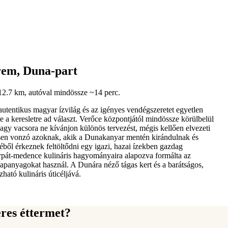
rem, Duna-part
12.7 km, autóval mindössze ~14 perc.
utentikus magyar ízvilág és az igényes vendégszeretet egyetlen
a keresletre ad választ. Verőce központjától mindössze körülbelül
agy vacsora ne kívánjon különös tervezést, mégis kellően elvezeti
ösen vonzó azoknak, akik a Dunakanyar mentén kirándulnak és
éből érkeznek feltöltődni egy igazi, hazai ízekben gazdag
árpát-medence kulináris hagyományaira alapozva formálta az
apanyagokat használ. A Dunára néző tágas kert és a barátságos,
ató kulináris úticéljává.
res éttermet?